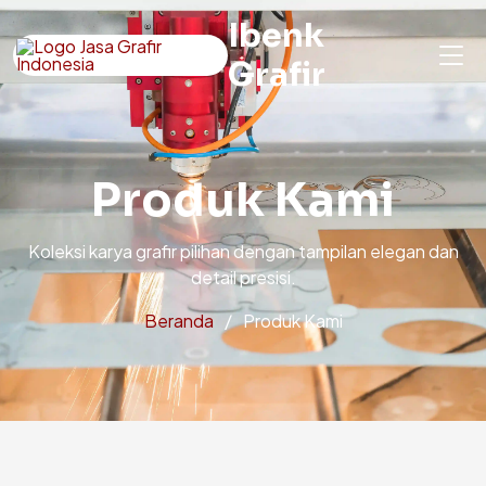
Ibenk
Grafir
Produk Kami
Koleksi karya grafir pilihan dengan tampilan elegan dan
detail presisi.
Beranda
Produk Kami