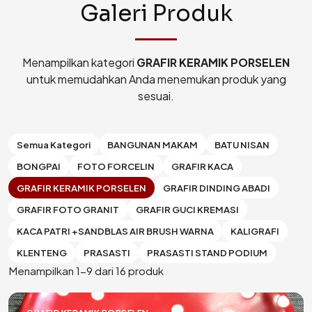
Galeri Produk
Menampilkan kategori
GRAFIR KERAMIK PORSELEN
untuk memudahkan Anda menemukan produk yang
sesuai.
Semua Kategori
BANGUNAN MAKAM
BATU NISAN
BONGPAI
FOTO FORCELIN
GRAFIR KACA
GRAFIR KERAMIK PORSELEN
GRAFIR DINDING ABADI
GRAFIR FOTO GRANIT
GRAFIR GUCI KREMASI
KACA PATRI +SANDBLAS AIR BRUSH WARNA
KALIGRAFI
KLENTENG
PRASASTI
PRASASTI STAND PODIUM
Menampilkan 1-9 dari 16 produk